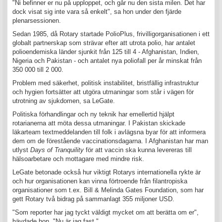
"Ni befinner er nu på upploppet, och går nu den sista milen. Det har
dock visat sig inte vara så enkelt", sa hon under den fjärde
plenarsessionen.
Sedan 1985, då Rotary startade PolioPlus, frivilligorganisationen i ett
globalt partnerskap som strävar efter att utrota polio, har antalet
polioendemiska länder sjunkit från 125 till 4 - Afghanistan, Indien,
Nigeria och Pakistan - och antalet nya poliofall per år minskat från
350 000 till 2 000.
Problem med säkerhet, politisk instabilitet, bristfällig infrastruktur
och hygien fortsätter att utgöra utmaningar som står i vägen för
utrotning av sjukdomen, sa LeGate.
Politiska förhandlingar och ny teknik har emellertid hjälpt
rotarianerna att möta dessa utmaningar. I Pakistan skickade
läkarteam textmeddelanden till folk i avlägsna byar för att informera
dem om de förestående vaccinationsdagarna. I Afghanistan har man
utlyst
Days of Tranquility
för att vaccin ska kunna levereras till
hälsoarbetare och mottagare med mindre risk.
LeGate betonade också hur viktigt Rotarys internationella rykte är
och hur organisationen kan vinna förtroende från filantropiska
organisationer som t.ex. Bill & Melinda Gates Foundation, som har
gett Rotary två bidrag på sammanlagt 355 miljoner USD.
"Som reporter har jag tyckt väldigt mycket om att berätta om er",
hävdade hon. "Nu är jag fast."