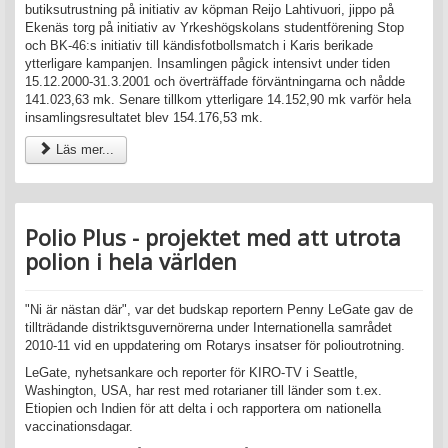
butiksutrustning på initiativ av köpman Reijo Lahtivuori, jippo på
Ekenäs torg på initiativ av Yrkeshögskolans studentförening Stop
och BK-46:s initiativ till kändisfotbollsmatch i Karis berikade
ytterligare kampanjen. Insamlingen pågick intensivt under tiden
15.12.2000-31.3.2001 och överträffade förväntningarna och nådde
141.023,63 mk. Senare tillkom ytterligare 14.152,90 mk varför hela
insamlingsresultatet blev 154.176,53 mk.
Läs mer...
Polio Plus - projektet med att utrota
polion i hela världen
"Ni är nästan där", var det budskap reportern Penny LeGate gav de
tillträdande distriktsguvernörerna under Internationella samrådet
2010-11 vid en uppdatering om Rotarys insatser för polioutrotning.
LeGate, nyhetsankare och reporter för KIRO-TV i Seattle,
Washington, USA, har rest med rotarianer till länder som t.ex.
Etiopien och Indien för att delta i och rapportera om nationella
vaccinationsdagar.