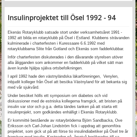
Insulinprojektet till Ösel 1992 - 94
Ekenäs Rotaryklubb satsade stort under verksamhetsåret 1991 -
1992 att bilda en rotaryklubb på Ösel i Estland. Klubbens strävanden
kulminerade i charterfesten i Kuressaare 6.6.1992 med
rotaryklubbarna Slite från Gotland och Ekenäs som fadderklubbar.
Inför charterfesten diskuterades i den dåvarande styrelsen utöver
alla åligganden som ankommer en fadderklubb på vilket sätt man
även kunde hjälpa själva ortsbefolkningen.
I april 1992 hade den västnyländska läkarföreningen, Venylen,
inbjudit kolleger från Ösel att besöka Västnyland för att bekanta sig
med vår sjukvård.
Under besöket hölls ett symposium om diabetes och vid
diskussioner med de estniska kollegerna framgick, att bristen på
insulin var stor och p.g.a. detta tändes tanken på att starta ett
insulinprojekt, som godkändes enhälligt i Ekenäs Rotaryklubb.
Er kommitté bestående av rotarybröderna Björn Sandbacka, Ove
Eriksson och Carl-Johan Lindström fick i uppdrag att genomföra
projektet, som gick ut på att förse tio insulindiabetiker på Ösel tre år
framöver med insulin. Kostnaden på årsnivå beräknades till ca.