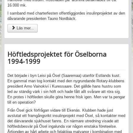
16.000 mk.
I samband med charterfesten offentliggjordes insulinprojektet av den
dåvarande presidenten Tauno Nordbäck.
Läs mer...
Höftledsprojektet för Öselborna
1994-1999
Det började i byn Leisi på Ösel (Saaremaa) utanför Estlands kust.
En gammal man tog kontakt med den nygrundande Rotary-klubbens
president Arno Vainokivi i Kuressaare. Det gällde hans hustru som
led av ständig värk i sin höft och hade fått allt svårare att röra sig.
En protes i höftleden skulle göra henne frisk igen. Men var ta pengar
till en operation?
Från Ösel gick förfrågan vidare till Ekenäs. Klubben hade just
avslutat ett framgångsrikt insulinprojekt med Ösel, så kontakter med
det därvarande sjukhuset fanns. En närmare utredning visade att
höftledsbesvär på Ösel ingalunda var någon enstaka företeelse.
Årtionden av hårt arbete och felaktiga matvanor i kombination med