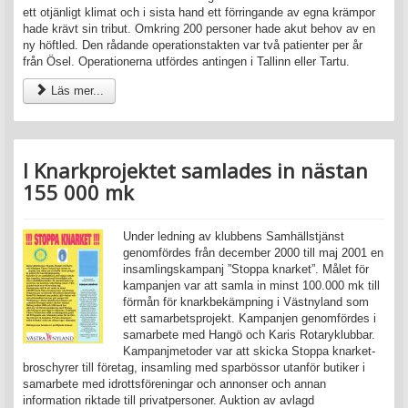
ett otjänligt klimat och i sista hand ett förringande av egna krämpor
hade krävt sin tribut. Omkring 200 personer hade akut behov av en
ny höftled. Den rådande operationstakten var två patienter per år
från Ösel. Operationerna utfördes antingen i Tallinn eller Tartu.
Läs mer...
I Knarkprojektet samlades in nästan
155 000 mk
Under ledning av klubbens Samhällstjänst
genomfördes från december 2000 till maj 2001 en
insamlingskampanj ”Stoppa knarket”. Målet för
kampanjen var att samla in minst 100.000 mk till
förmån för knarkbekämpning i Västnyland som
ett samarbetsprojekt. Kampanjen genomfördes i
samarbete med Hangö och Karis Rotaryklubbar.
Kampanjmetoder var att skicka Stoppa knarket-
broschyrer till företag, insamling med sparbössor utanför butiker i
samarbete med idrottsföreningar och annonser och annan
information riktade till privatpersoner. Auktion av avlagd