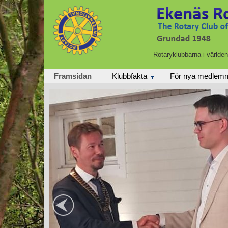
Rotaryklubbarna i världe
Framsidan
Klubbfakta
För nya medlem