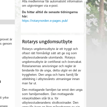
Alla medlemmar får automatiskt information
om utgivningen via e-post.
Du hittar alltid de senaste tidningarna
här:
https://rotarynorden.e-pages.pub/
provet är
Rotarys ungdomsutbyte
tas genom
Rotarys ungdomsutbyte är ett tryggt och
oftast rätt förmånligt sätt att ge sig som
utbytesstuderande utomlands. Rotarys
ungdomsutbyte är certifierat och övervakat.
Rotarianernas anvisningar och regler är
bindande för de unga, detta utgör en del av
tryggheten. Den unga och hans familj får
utbildning i utbytesårets utmaningar innan
h
man far ut.
Den mottagande familjen tar emot den unga
som familjemedlem. Den mottagande
t yrke
rotaryklubben står bl.a. för
utbytesstuderandens skolkostnader. Den
rgare.
unga får även en liten månadspeng av sin