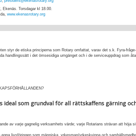
0
,
president@ekenasrotary.org
2, Ekenäs. Torsdagar kl 18.00.
ida,
www.ekenasrotary.org
en styr de etiska principerna som Rotary omfattat, varav det s.k. Fyra-fråge-
l goda handlingssätt i det ömsesidiga umgänget och i de serviceuppdrag som å
ÄNSKAPSFÖRHÅLLANDEN?
s ideal som grundval för all rättskaffens gärning oc
e av varje gagnelig verksamhets värde; varje Rotarians strävan att höja sit
en egna livsföringen som människa, yrkesman/yrkeskvinna och samhällsmedbo