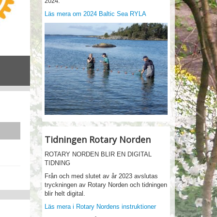
2024.
Läs mera om 2024 Baltic Sea RYLA
Strömmingsrodd 2023
Strömmingsrodd 2023 – Sydväst roddare - tillsammans med Karjaa/Karis
Tidningen Rotary Norden
ROTARY NORDEN BLIR EN DIGITAL
TIDNING
Från och med slutet av år 2023 avslutas
tryckningen av Rotary Norden och tidningen
blir helt digital.
Läs mera i Rotary Nordens instruktioner