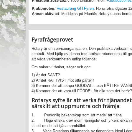
President 2026-2027:
Tove Lindström-Koli,
+35850553492
Klubbmöten:
Restaurang GH Fyren
, Norra Strandgatan 1
Annan aktivitet
: Meddelas på Ekenäs Rotaryklubbs hems
Fyrafrågeprovet
Rotary är en serviceorganisation. Den praktiska verksamhet
centralt. Med hjälp av denna test strävar rotarianerna til
att väga verksamheten enligt följande:
Om saker vi tänker, säger och gör:
1) Är det SANT?
2) Är det RÄTTVIST mot alla parter?
3) Kommer det att skapa GOODWILL och BÄTTRE V
4) Kommer det att vara till FÖRDEL för alla som det berör?
Rotarys syfte är att verka för tjänandet
särskilt att uppmuntra och främja:
1. Personlig bekantskap som ett medel att tjäna.
2. Höga etiska krav inom näringsliv och yrken; erkännand
till ett medel att tjäna samhället.
3. Varje Rotarians tillämpande av tjänandets ideal i d