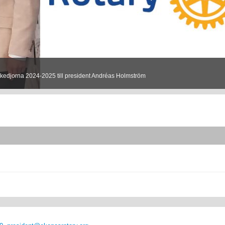
kedjorna 2024-2025 till president Andréas Holmström