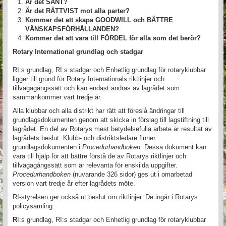
Är det SANT?
Är det RÄTTVIST mot alla parter?
Kommer det att skapa GOODWILL och BÄTTRE
VÄNSKAPSFÖRHÅLLANDEN?
Kommer
det att vara till FÖRDEL för alla som det berör?
Rotary International grundlag och stadgar
RI:s grundlag, RI:s stadgar och Enhetlig grundlag för rotaryklubbar
ligger till grund för Rotary Internationals riktlinjer och
tillvägagångssätt och kan endast ändras av lagrådet som
sammankommer vart tredje år.
Alla klubbar och alla distrikt har rätt att föreslå ändringar till
grundlagsdokumenten genom att skicka in förslag till lagstiftning till
lagrådet. En del av Rotarys mest betydelsefulla arbete är resultat av
lagrådets beslut. Klubb- och distriktsledare finner
grundlagsdokumenten i
Procedurhandboken.
Dessa dokument kan
vara till hjälp för att bättre förstå de av Rotarys riktlinjer och
tillvägagångssätt som är relevanta för enskilda uppgifter.
Procedurhandboken
(nuvarande 326 sidor) ges ut i omarbetad
version vart tredje år efter lagrådets möte.
RI-styrelsen ger också ut beslut om riktlinjer. De ingår i Rotarys
policysamling.
R
I:s grundlag, RI:s stadgar och Enhetlig grundlag för rotaryklubbar