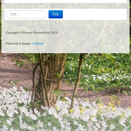
Sök
Sök
på
hemsidan
Copyright © Ekenäs Rotaryklubb 2026
Planning & design:
SydWeb